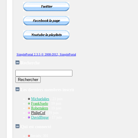
SimplePortal 2.3.5 © 2008-2012, SimplePortal
Recherche
Les derniers membres inscrit
Michaelalies
- 21 juin
FrankSuelo
- 19 juin
Robertalern
- 19 juin
PhilipCof
- 19 juin
DavidBigue
- 17 juin
Qui est connecté
Invités: 391