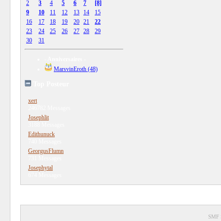
2
3
4
5
6
7
[8]
9
10
11
12
13
14
15
16
17
18
19
20
21
22
23
24
25
26
27
28
29
30
31
- Anniversaires -
MarsvinEroth (48)
Top Posteur
xert
246782 Messages
Josephlit
3188 Messages
Edithunuck
740 Messages
GeorgusFlumn
731 Messages
Josephytal
674 Messages
SMF 