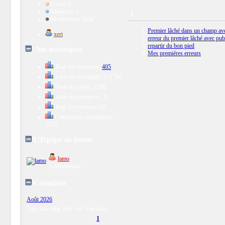
Caché: 0
Membres: 1
1
Membres en ligne:
Premier lâché dans un champ ave
xert
erreur du premier lâché avec pub
repartir du bon pied
Nos statistiques
Mes premiéres erreurs
Total des membres:
405
Total des messages: 254794
Total des sujets: 2188
Total des catégories: 8
Total des sections: 24
Connexions simultanées:
2522
L'Equipe du forum
lamo
Administrator
Calendrier
Août 2026
Dim
Lun
Mar
Mer
Jeu
Ven
Sam
1