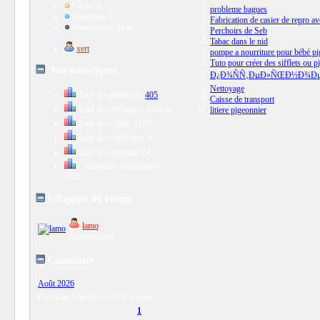
Caché: 0
probleme bagues
Membres: 1
Fabrication de casier de repro ave
Membres en ligne:
Perchoirs de Seb
Tabac dans le nid
xert
pompe a nourriture pour bébé p
Tuto pour créer des sifflets ou p
Nos statistiques
Ð¿Ð¾ÑÑ‚ÐµÐ»ÑŒÐ½Ð¾Ðµ
Nettoyage
Total des membres:
405
Caisse de transport
Total des messages: 252846
litiere pigeonnier
Total des sujets: 2184
Total des catégories: 8
Total des sections: 24
Connexions simultanées:
2522
L'Equipe du forum
lamo
Administrator
Calendrier
Août 2026
Dim
Lun
Mar
Mer
Jeu
Ven
Sam
1