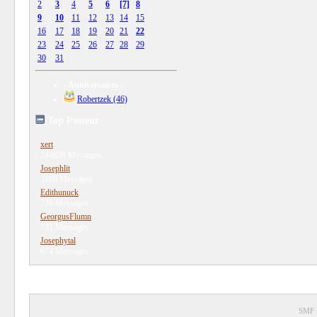
2
3
4
5
6
[7]
8
9
10
11
12
13
14
15
16
17
18
19
20
21
22
23
24
25
26
27
28
29
30
31
- Anniversaires -
Robertzek (46)
Top Posteur
xert
244838 Messages
Josephlit
3188 Messages
Edithunuck
736 Messages
GeorgusFlumn
731 Messages
Josephytal
674 Messages
SMF 