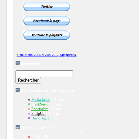
SimplePortal 2.3.5 © 2008-2012, SimplePortal
Recherche
Les derniers membres inscrit
Michaelalies
- 21 juin
FrankSuelo
- 19 juin
Robertalern
- 19 juin
PhilipCof
- 19 juin
DavidBigue
- 17 juin
Qui est connecté
1
Invités: 408