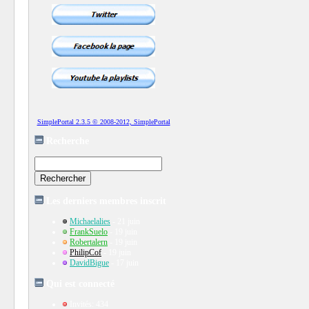
SimplePortal 2.3.5 © 2008-2012, SimplePortal
Recherche
Les derniers membres inscrit
Michaelalies
- 21 juin
FrankSuelo
- 19 juin
Robertalern
- 19 juin
PhilipCof
- 19 juin
DavidBigue
- 17 juin
Qui est connecté
Invités: 434