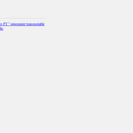
c PT " pigeonnier transportable
lic