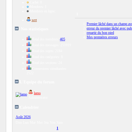
Caché: 0
Membres: 1
Membres en ligne:
1
xert
Premier lâché dans un champ ave
erreur du premier lâché avec pub
Nos statistiques
repartir du bon pied
Mes premiéres erreurs
Total des membres:
405
Total des messages: 251919
Total des sujets: 2184
Total des catégories: 8
Total des sections: 24
Connexions simultanées:
2522
L'Equipe du forum
lamo
Administrator
Calendrier
Août 2026
Dim
Lun
Mar
Mer
Jeu
Ven
Sam
1