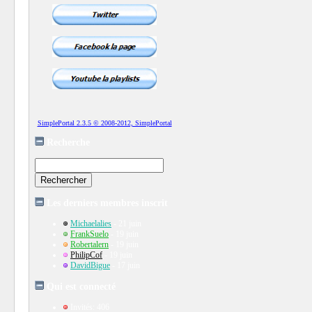
SimplePortal 2.3.5 © 2008-2012, SimplePortal
Recherche
Les derniers membres inscrit
Michaelalies
- 21 juin
FrankSuelo
- 19 juin
Robertalern
- 19 juin
PhilipCof
- 19 juin
DavidBigue
- 17 juin
Qui est connecté
Invités: 406