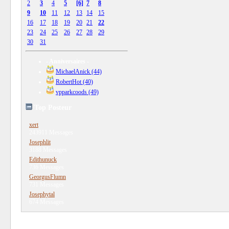
2
3
4
5
[6]
7
8
9
10
11
12
13
14
15
16
17
18
19
20
21
22
23
24
25
26
27
28
29
30
31
- Anniversaires -
MichaelAnick (44)
RobertHot (40)
vpparkcoods (49)
Top Posteur
xert
243911 Messages
Josephlit
3188 Messages
Edithunuck
736 Messages
GeorgusFlumn
731 Messages
Josephytal
674 Messages