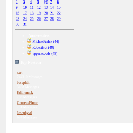
2
3
4
5
[6]
7
8
9
10
11
12
13
14
15
16
17
18
19
20
21
22
23
24
25
26
27
28
29
30
31
- Anniversaires -
MichaelAnick (44)
RobertHot (40)
vpparkcoods (49)
Top Posteur
xert
244310 Messages
Josephlit
3188 Messages
Edithunuck
736 Messages
GeorgusFlumn
731 Messages
Josephytal
674 Messages