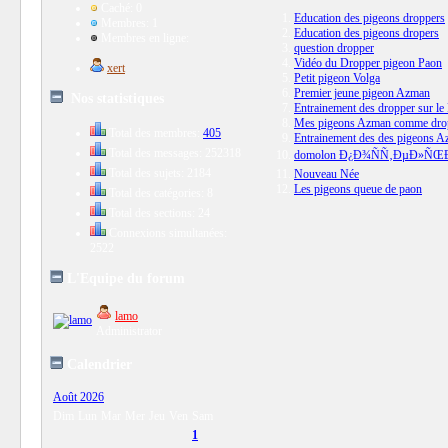
Caché: 0
Education des pigeons droppers
Membres: 1
Education des pigeons dropers
Membres en ligne:
question dropper
Vidéo du Dropper pigeon Paon
xert
Petit pigeon Volga
Premier jeune pigeon Azman
Nos statistiques
Entrainement des dropper sur l
Mes pigeons Azman comme dro
Total des membres:
405
Entrainement des des pigeons Az
Total des messages: 252318
domolon Ð¿Ð¾ÑÑ‚ÐµÐ»Ñ
Total des sujets: 2184
Nouveau Née
Les pigeons queue de paon
Total des catégories: 8
Total des sections: 24
Connexions simultanées:
2522
L'Equipe du forum
lamo
Administrator
Calendrier
Août 2026
Dim
Lun
Mar
Mer
Jeu
Ven
Sam
1