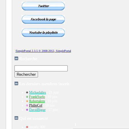
SimplePortal 2.3.5 © 2008-2012, SimplePortal
Recherche
Les derniers membres inscrit
Michaelalies
- 21 juin
FrankSuelo
- 19 juin
Robertalern
- 19 juin
PhilipCof
- 19 juin
DavidBigue
- 17 juin
Qui est connecté
1
Invités: 400