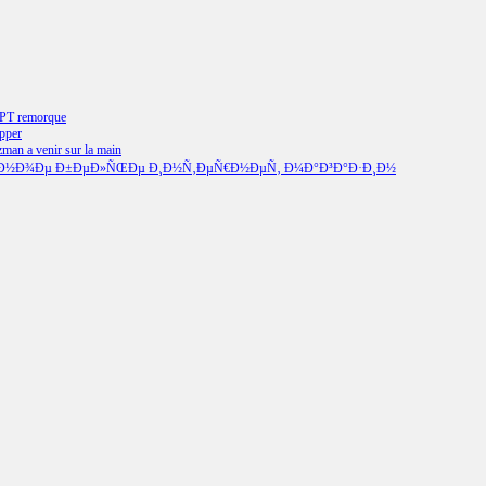
e PT remorque
pper
man a venir sur la main
ŒÐ½Ð¾Ðµ Ð±ÐµÐ»ÑŒÐµ Ð¸Ð½Ñ‚ÐµÑ€Ð½ÐµÑ‚ Ð¼Ð°Ð³Ð°Ð·Ð¸Ð½