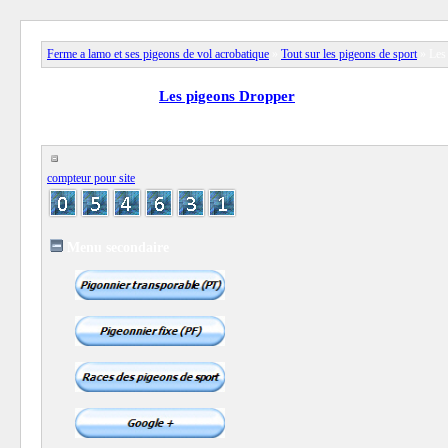
Ferme a lamo et ses pigeons de vol acrobatique
»
Tout sur les pigeons de sport
» Les
View full version:
Les pigeons Dropper
compteur pour site
Menu secondaire