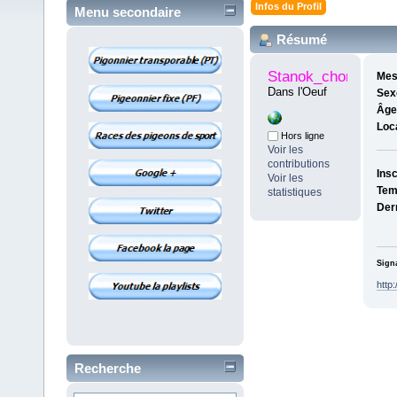
Infos du Profil
Menu secondaire
Résumé
Stanok_chomo
Mes
Dans l'Oeuf
Sex
Âge
Loca
Hors ligne
Voir les
contributions
Insc
Voir les
Tem
statistiques
Dern
Sign
http
Recherche