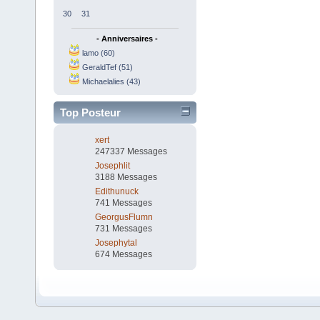
30
31
- Anniversaires -
lamo (60)
GeraldTef (51)
Michaelalies (43)
Top Posteur
xert
247337 Messages
Josephlit
3188 Messages
Edithunuck
741 Messages
GeorgusFlumn
731 Messages
Josephytal
674 Messages