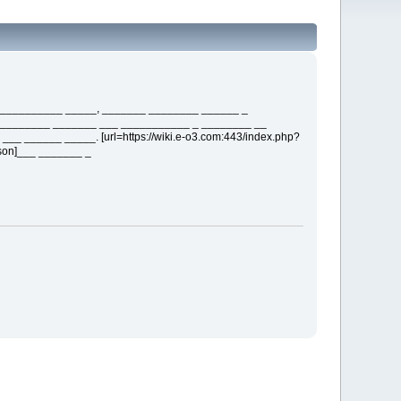
___________ _____, _______ ________ ______ _
________ _______ ___ ___________ _ ________ __
__ ______ _____. [url=https://wiki.e-o3.com:443/index.php?
rson]___ _______ _