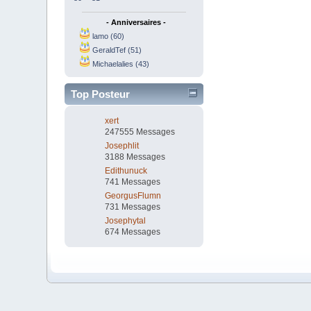
- Anniversaires -
lamo (60)
GeraldTef (51)
Michaelalies (43)
Top Posteur
xert
247555 Messages
Josephlit
3188 Messages
Edithunuck
741 Messages
GeorgusFlumn
731 Messages
Josephytal
674 Messages