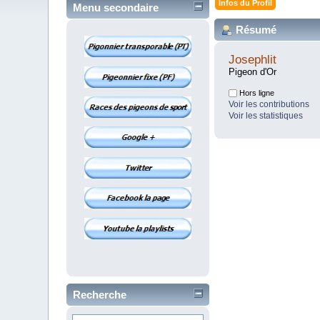
Infos du Profil
Menu secondaire
Résumé
Josephlit
Pigeon d'Or
Hors ligne
Voir les contributions
Voir les statistiques
Recherche