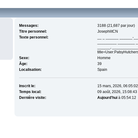
Messages:
3188 (21,687 par jour)
Titre personnel:
JosephlitCN
Texte personnel:
__ _ ______ ______-_
_________ ________ _
______, ____________ _
title=User:PatsyHutche
Sexe:
Homme
Âge:
39
Localisation:
Spain
Inscrit le:
15 mars, 2026, 06:05:02
Temps local:
09 août, 2026, 15:08:43
Dernière visite:
Aujourd'hui
à 05:54:12