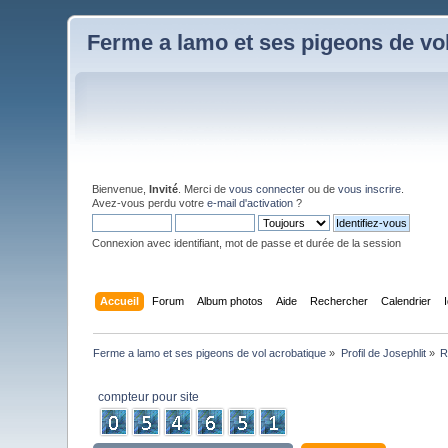
Ferme a lamo et ses pigeons de vo
Bienvenue,
Invité
. Merci de
vous connecter
ou de
vous inscrire
.
Avez-vous perdu votre
e-mail d'activation
?
Connexion avec identifiant, mot de passe et durée de la session
Accueil
Forum
Album photos
Aide
Rechercher
Calendrier
Ferme a lamo et ses pigeons de vol acrobatique
»
Profil de Josephlit
»
R
compteur pour site