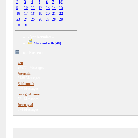
2
3
4
5
6
7
[8]
9
10
11
12
13
14
15
16
17
18
19
20
21
22
23
24
25
26
27
28
29
30
31
- Anniversaires -
MarsvinEroth (48)
Top Posteur
xert
246774 Messages
Josephlit
3188 Messages
Edithunuck
740 Messages
GeorgusFlumn
731 Messages
Josephytal
674 Messages