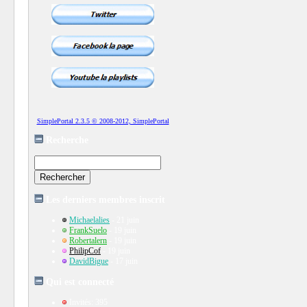
SimplePortal 2.3.5 © 2008-2012, SimplePortal
Recherche
Les derniers membres inscrit
Michaelalies
- 21 juin
FrankSuelo
- 19 juin
Robertalern
- 19 juin
PhilipCof
- 19 juin
DavidBigue
- 17 juin
Qui est connecté
Invités: 395