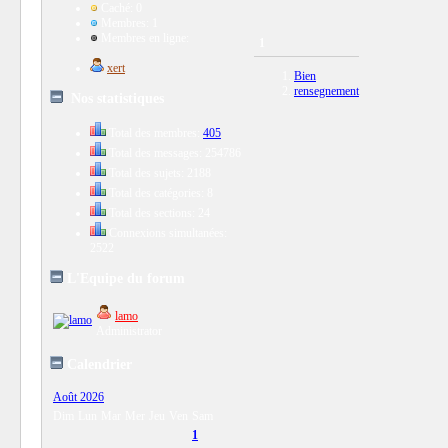
Caché: 0
Membres: 1
Membres en ligne:
1
xert
Bien
rensegnement
Nos statistiques
Total des membres:
405
Total des messages: 254786
Total des sujets: 2188
Total des catégories: 8
Total des sections: 24
Connexions simultanées:
2522
L'Equipe du forum
lamo
Administrator
Calendrier
Août 2026
Dim
Lun
Mar
Mer
Jeu
Ven
Sam
1