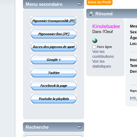
Infos du Profil
Menu secondaire
Résumé
Kinolebadeeno
Mes
Dans l'Oeuf
Sex
Âge
Loca
Hors ligne
Voir les
contributions
Insc
Voir les
Tem
statistiques
Dern
Sign
ÐºÐ
Recherche