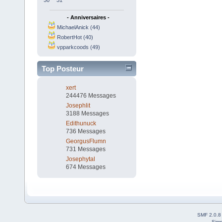
30
31
- Anniversaires -
MichaelAnick (44)
RobertHot (40)
vpparkcoods (49)
Top Posteur
xert
244476 Messages
Josephlit
3188 Messages
Edithunuck
736 Messages
GeorgusFlumn
731 Messages
Josephytal
674 Messages
SMF 2.0.8
Simp