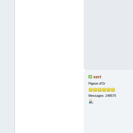
xert
Pigeon d'Or
Messages: 248575