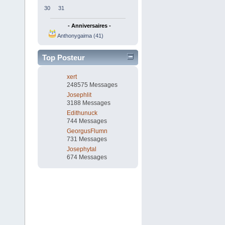
30
31
- Anniversaires -
Anthonygaima (41)
Top Posteur
xert
248575 Messages
Josephlit
3188 Messages
Edithunuck
744 Messages
GeorgusFlumn
731 Messages
Josephytal
674 Messages