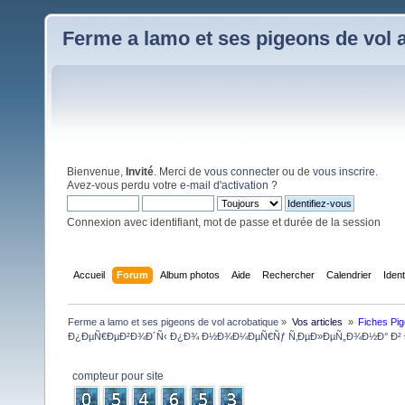
Ferme a lamo et ses pigeons de vol 
Bienvenue,
Invité
. Merci de
vous connecter
ou de
vous inscrire
.
Avez-vous perdu votre
e-mail d'activation
?
Connexion avec identifiant, mot de passe et durée de la session
Accueil
Forum
Album photos
Aide
Rechercher
Calendrier
Iden
Ferme a lamo et ses pigeons de vol acrobatique
»
Vos articles 
»
Fiches Pi
Ð¿ÐµÑ€ÐµÐ²Ð¾Ð´Ñ‹ Ð¿Ð¾ Ð½Ð¾Ð¼ÐµÑ€Ñƒ Ñ‚ÐµÐ»ÐµÑ„Ð¾Ð½Ð° Ð² 
compteur pour site