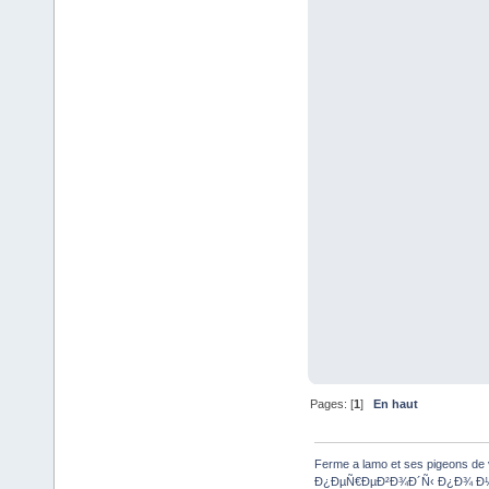
Pages: [
1
]
En haut
Ferme a lamo et ses pigeons de 
Ð¿ÐµÑ€ÐµÐ²Ð¾Ð´Ñ‹ Ð¿Ð¾ Ð