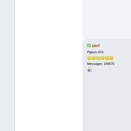
xert
Pigeon d'Or
Messages: 248575