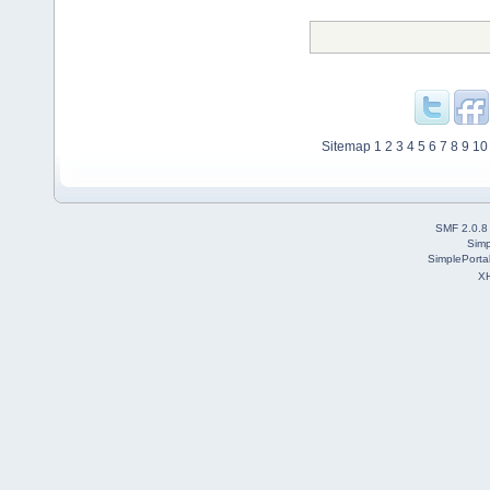
Sitemap
1
2
3
4
5
6
7
8
9
10
SMF 2.0.8
Simp
SimplePorta
X