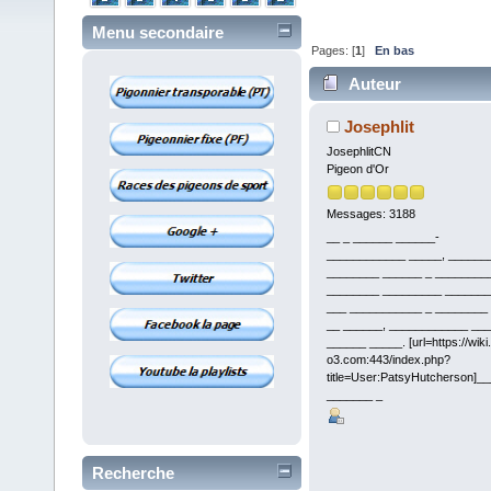
Menu secondaire
Pages: [
1
]
En bas
Auteur
Ñ‚ÐµÐ»ÐµÑ„Ð¾Ð½Ð° Ð
Josephlit
JosephlitCN
Pigeon d'Or
Messages: 3188
__ _ ______ ______-
____________ _____, ______
________ ______ _ ________
________ _________ _______
___ ___________ _ ________
__ ______, ____________ ___
______ _____. [url=https://wiki
o3.com:443/index.php?
title=User:PatsyHutcherson]__
_______ _
Recherche